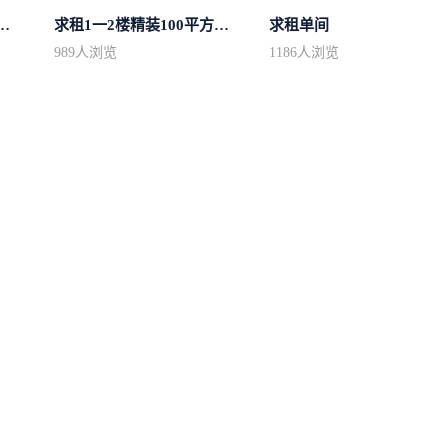
50平方左右的单身公寓廉...
求租1一2楼精装100平方里面基本设备不...
求租单间
989
人浏览
1186
人浏览