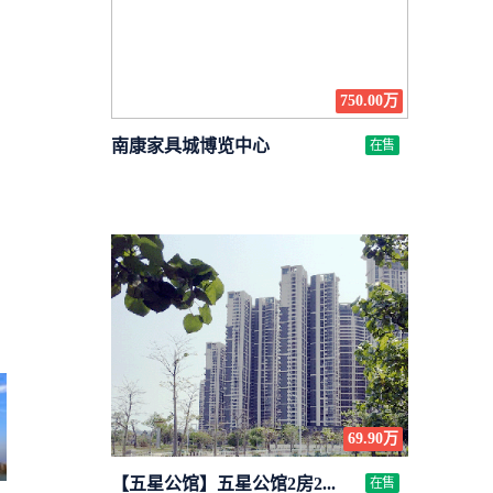
750.00万
南康家具城博览中心
在售
69.90万
【五星公馆】五星公馆2房2...
在售