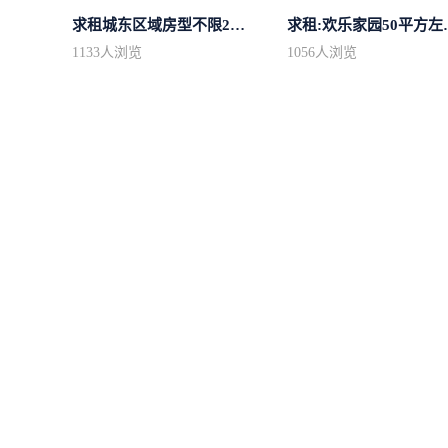
求租城东区域房型不限2室2卫装修不限2...
求租:欢乐家园
1133
人浏览
1056
人浏览