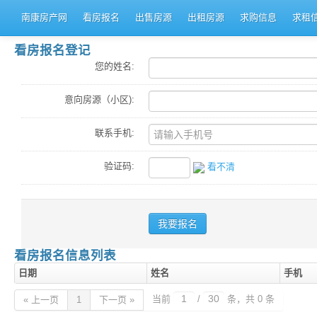
南康房产网
看房报名
出售房源
出租房源
求购信息
求租
看房报名登记
您的姓名:
意向房源（小区):
联系手机:
验证码:
看不清
看房报名信息列表
日期
姓名
手机
当前
/
条，共 0 条
« 上一页
1
下一页 »