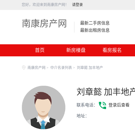
您好，欢迎来到南康房产网！
请登录
南康房产网
最新二手房信息
最新出租房信息
首页
新房楼盘
看房报名
南康房产网
>
中介名录列表
>
刘章懿 加丰地产
刘章懿 加丰地
联系电话：
登录后查看
地址：