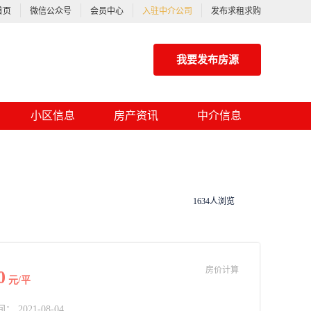
首页
微信公众号
会员中心
入驻中介公司
发布求租求购
我要发布房源
小区信息
房产资讯
中介信息
1634人浏览
房价计算
0
元/平
2021-08-04