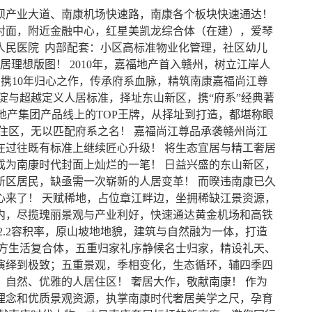
坝产业大道、南康机场快速路，南康各个板块快速通达！
对面，附近金融中心，红星美凯龙综合体（在建），爱琴
人民医院 内部配套：小区高标准物业化管理，社区幼儿
居理想版图！ 2010年，嘉福地产首入赣州，树立江岸人
，携10年归心之作，传承府系血脉，精筑南康嘉福尚江尊
沉淀与超越定义人居标准，择址东山新区，携“府系”经典著
福地产集团产品线上的TOP王牌，从择址到打造，都堪称眼
住区，无以匹配府系之名！ 嘉福尚江尊品承袭赣州尚江
在过往既有标准上继续匠心升级！ 将生态宜居与精工奢居
成为南康时代封面上灿烂的一笔！ 日益兴盛的东山新区，
新区居民，缺亟需一次崭新的人居变革！ 而暌违南康已久
决心来了！ 天赋稀地，占位章江畔边，坐拥稀缺江景资源，
围内，尽揽瑰丽景观与产业利好，快速通达黄金机场和高铁
2.2容积率，原山坡地地貌，建筑与自然融为一体，打造
万方生活复合体，五重归家礼序静候名士归家，精设礼天、
演绎到极致；五重景观，季相变化，生态循环，辅四季四
自然、优雅的人居住区！ 奢居大作，敬献南康！ 作为
理念和优质景观资源，执掌南康时代奢居美学之尺，孕育