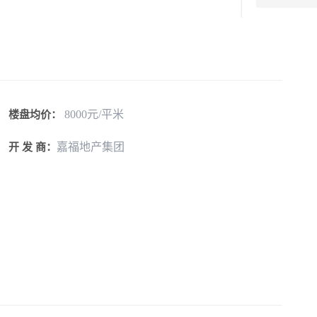
8000元/平米
楼盘均价：
嘉福地产集团
开 发 商：