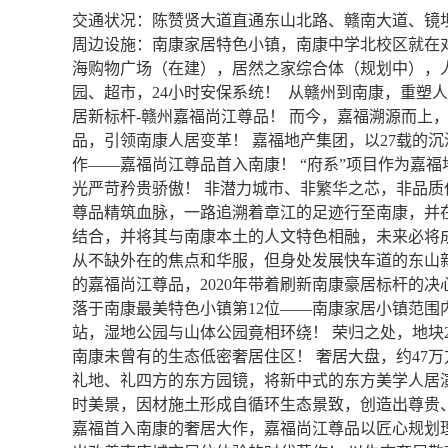
交通状况：陈赞贤大道直通东山北路、赣南大道、镜
周边设施：南康家居特色小镇，南康中学北校区就在
海购物广场（在建），居然之家综合体（规划中），
园、超市，24小时安保系统！ 从赣州到南康，重塑人
居新标杆-赣州嘉福尚江尊品！ 而今，嘉福溯源而上
品，引领南康人居变革！ 嘉福地产集团，以27载的
作——嘉福尚江尊品首入南康！ “府系”项目作为嘉
光严苛矜贵骄傲！ 非潜力城市、非繁华之芯，非品质
尊品精筑血脉，一路追溯着章江的足迹行至南康，并
结合，并将其与南康本土的人文特色相融，未来必将
从不缺外在的焦点和华服，但身处发展快车道的东山
的嘉福尚江尊品，2020年带着刷新南康豪居标杆的
落于南康最美特色小镇第12位——南康家居小镇范
站，湿地公园与山体公园竟相环绕！ 荣归之处，地块
南康未曾有的生态低密奢居住区！ 奢居大盘，约47
礼地、礼四方的东方园镜，将新中式的东方美学人居
时美景，因材施土形成自循环生态景致，创造出尊贵、
嘉福首入南康的奢居大作，嘉福尚江尊品以匠心规划