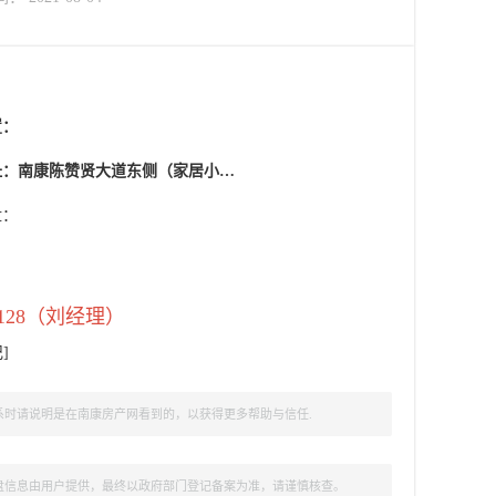
置：
：南康陈赞贤大道东侧（家居小镇旁）
盘：
2 0128（刘经理）
记
]
时请说明是在南康房产网看到的，以获得更多帮助与信任.
盘信息由用户提供，最终以政府部门登记备案为准，请谨慎核查。