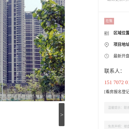
在售
区域位
项目地址
最新开
联系人：
151 707
[
看房报名登
温馨提示：联系
>
免责声明：楼