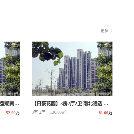
更多
【金岭家园】急3房2厅2卫 户型朝南 全新装修未
【日豪花园】3房2厅2卫 南北通透 学校近 配套
3室 2厅
130.00㎡
52.00
万
81.00
万