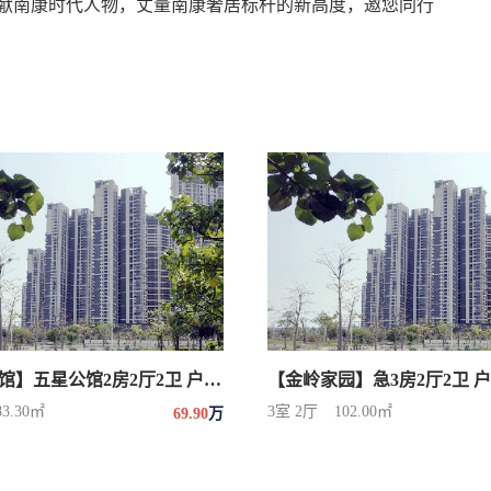
敬献南康时代人物，丈量南康奢居标杆的新高度，邀您同行
【五星公馆】五星公馆2房2厅2卫 户型朝南 学校
83.30㎡
3室 2厅
102.00㎡
69.90
万