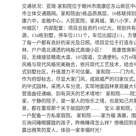
交通状况：亚琦·家和院位于赣州市南康区东山新区
市立体交通路网。家和院由5栋品质高层、16栋联排
康六中，金融中心，人民医院，家具城，第八小学，两
州城区！ 内部配套：项目总投资约10亿元，规划共有5
源，134栋别墅，停车位1151个，车位比超过1:1
了每一户都有良好的采光及日照。项目定位于打造东
林、户户南北通透的纯板式高端小区！ 南康首席新
段，无缝接驳赣南大道、105国道，交通便利。6万
风格与现代风格完美融合，依托现代工艺技术，结合
式别墅社区，升值潜力不可估量。 家和院——门为礼
作为府邸标志，尽显大家门风，成就威严的归家仪式。
的中式园林。采用人车分流，实现地面园林景观最大
营造曲径通幽、别有洞天的艺术境地！ 家和院——院
家，宁静的院子，是一家人的怡乐之境，也是知己共
景，都在重现那个关于故园的梦…… 宝义-家和院
一户配备一方私家庭院。 家和院——家为福 清晨，
忘询问睡眼朦胧的孩子，昨晚睡得怎么样？傍晚回到
露出微笑的爱人，体验一家幸福时光！