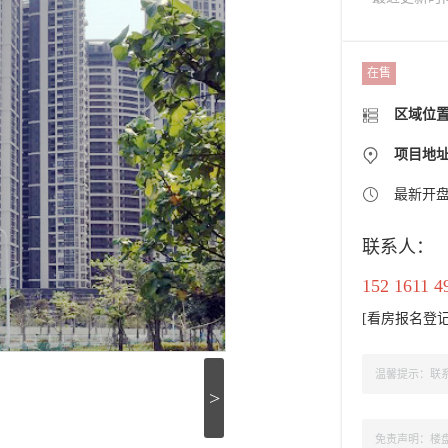
在售
区域位
项目地
最新开
联系人：
152 1611 4
[
看房报名登
温馨提示：联系
>
免责声明：楼