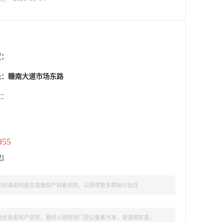
置：
址：赣南大道市场东路
盘：
955
记
]
时请说明是在南康房产网看到的，以获得更多帮助与信任.
盘信息由用户提供，最终以政府部门登记备案为准，请谨慎核查。