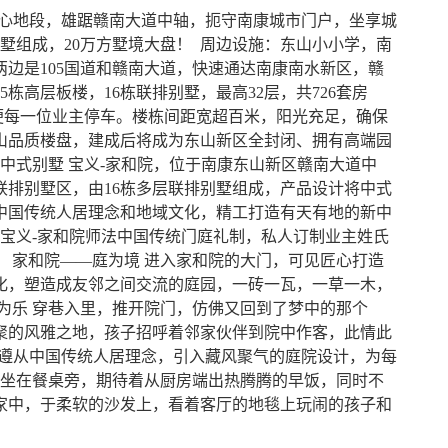
中心地段，雄踞赣南大道中轴，扼守南康城市门户，坐享城
别墅组成，20万方墅境大盘！ 周边设施：东山小小学，南
边是105国道和赣南大道，快速通达南康南水新区，赣
栋高层板楼，16栋联排别墅，最高32层，共726套房
，方便每一位业主停车。楼栋间距宽超百米，阳光充足，确保
山品质楼盘，建成后将成为东山新区全封闭、拥有高端园
中式别墅 宝义-家和院，位于南康东山新区赣南大道中
㎡联排别墅区，由16栋多层联排别墅组成，产品设计将中式
中国传统人居理念和地域文化，精工打造有天有地的新中
 宝义-家和院师法中国传统门庭礼制，私人订制业主姓氏
 家和院——庭为境 进入家和院的大门，可见匠心打造
化，塑造成友邻之间交流的庭园，一砖一瓦，一草一木，
为乐 穿巷入里，推开院门，仿佛又回到了梦中的那个
聚的风雅之地，孩子招呼着邻家伙伴到院中作客，此情此
，遵从中国传统人居理念，引入藏风聚气的庭院设计，为每
围坐在餐桌旁，期待着从厨房端出热腾腾的早饭，同时不
家中，于柔软的沙发上，看着客厅的地毯上玩闹的孩子和