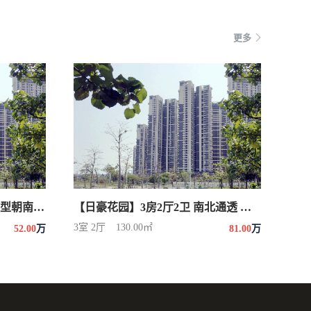
更多
【金岭家园】急3房2厅2卫 户型朝南 全新装修未
【日豪花园】3房2厅2卫 南北通透 学校近 配套
3室 2厅
130.00㎡
52.00
万
81.00
万