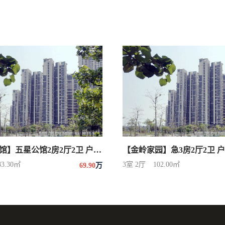
【五星公馆】五星公馆2房2厅2卫 户型朝南 学校
83.30㎡
3室 2厅
102.00㎡
69.90
万