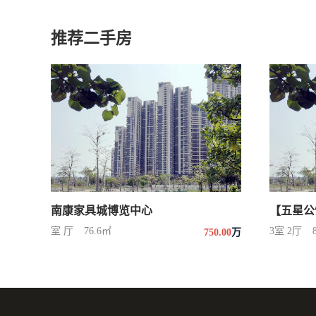
推荐二手房
南康家具城博览中心
室 厅
76.6㎡
3室 2厅
750.00
万