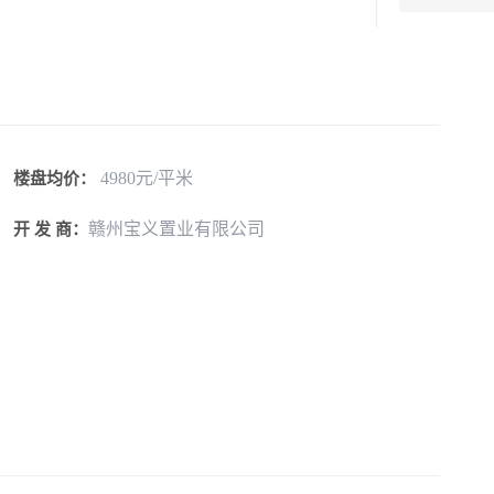
4980元/平米
楼盘均价：
赣州宝义置业有限公司
开 发 商：